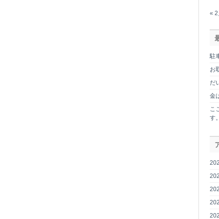
っ
て
« 
ま
す。
は
駐
お
だ
金
こ
す
20
20
20
20
20