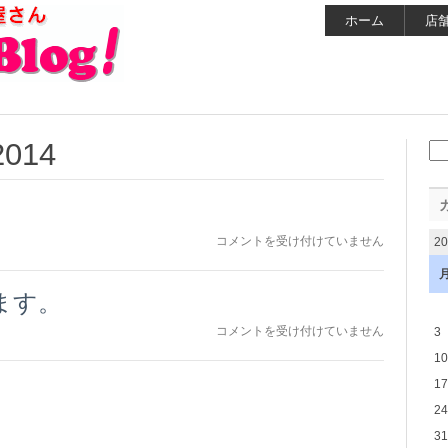
ホーム
店
2014
検
索:
い
コメントを受け付けていません
2
い
休
日。
ます。
は
す
コメントを受け付けていません
3
こ
10
し
暖
17
か
24
く
31
な