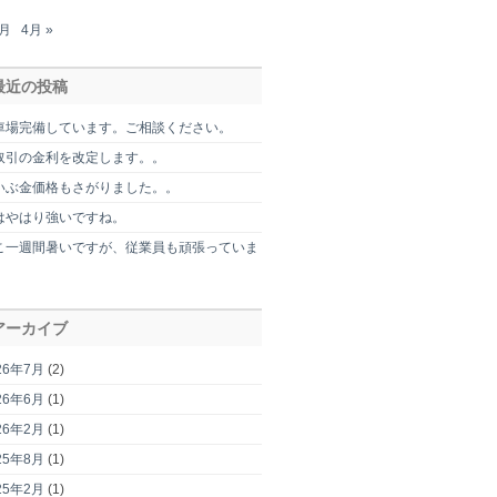
2月
4月 »
最近の投稿
車場完備しています。ご相談ください。
取引の金利を改定します。。
いぶ金価格もさがりました。。
はやはり強いですね。
こ一週間暑いですが、従業員も頑張っていま
。
アーカイブ
26年7月
(2)
26年6月
(1)
26年2月
(1)
25年8月
(1)
25年2月
(1)