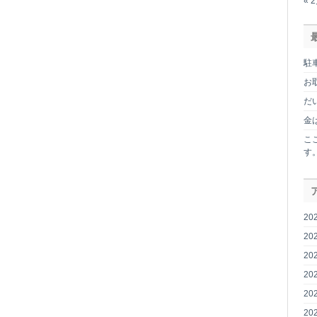
« 
な
い
で
す。。
は
駐
お
だ
金
こ
す
20
20
20
20
20
20