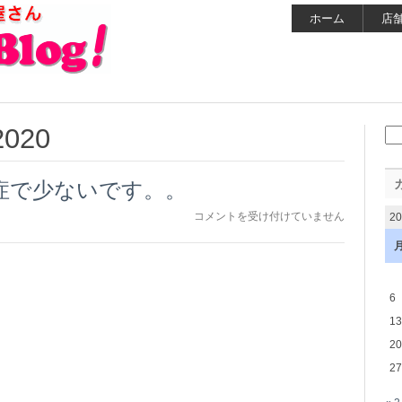
ホーム
店
2020
検
索:
症で少ないです。。
コ
コメントを受け付けていません
2
ロ
ナ
ウ
イ
ル
6
ス
13
感
染
20
症
27
で
少