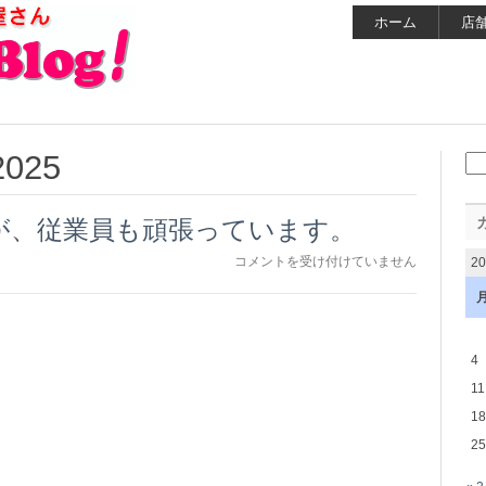
ホーム
店
2025
検
索:
が、従業員も頑張っています。
こ
コメントを受け付けていません
2
こ
一
週
間
暑
4
い
11
で
す
18
が、
25
従
業