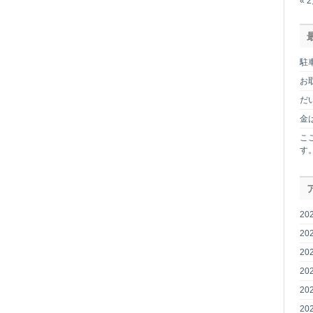
« 
員
も
頑
張
っ
駐
て
い
お
ま
だ
す。
は
金
こ
す
20
20
20
20
20
20